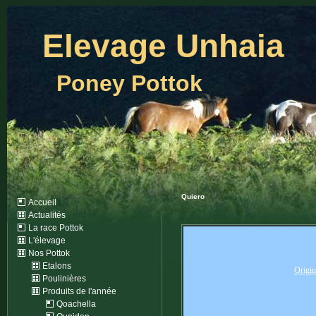
Elevage Unhaia
Poney Pottok
Quiero
Accueil
Actualités
La race Pottok
L'élevage
Nos Pottok
Etalons
Origin
Poulinières
Produits de l'année
Qoachella