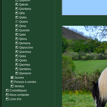
Qupidon
Qakotx
Quintana
Qilly
Qaiku
Quiero
Qima
Quando
Qatxi
Qeinu
Qemena
Qapuccino
Quechua
Quka
Qoldo
Qaomey
Qantalou
Qamaron
Jeunes
Poneys à vendre
Vendus
Cosmétiques
Nous contacter
Livre d'or